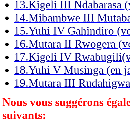
13.Kigeli III Ndabarasa 
14.Mibambwe III Mutabaz
15.Yuhi IV Gahindiro (v
16.Mutara II Rwogera (v
17.Kigeli IV Rwabugili(
18.Yuhi V Musinga (en j
19.Mutara III Rudahigw
Nous vous suggérons égalem
suivants: