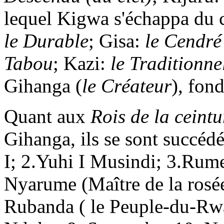
lequel Kigwa s'échappa du 
le Durable
; Gisa:
le Cendré
Tabou
; Kazi:
le Traditionne
Gihanga (
le Créateur
), fon
Quant aux
Rois de la ceintu
Gihanga, ils se sont succé
I; 2.Yuhi I Musindi; 3.Rume
Nyarume (Maître de la rosée
Rubanda ( le Peuple-du-Rwa