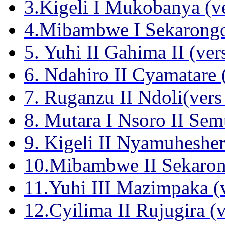
3.Kigeli I Mukobanya (v
4.Mibambwe I Sekarongor
5. Yuhi II Gahima II (ver
6. Ndahiro II Cyamatare 
7. Ruganzu II Ndoli(vers
8. Mutara I Nsoro II Sem
9. Kigeli II Nyamuhesher
10.Mibambwe II Sekarong
11.Yuhi III Mazimpaka (
12.Cyilima II Rujugira (