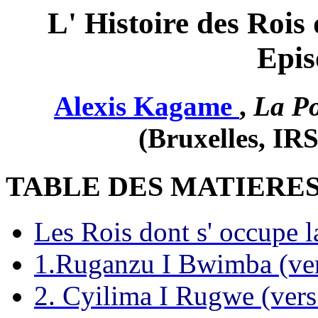
L' Histoire des Rois
Epis
Alexis Kagame
,
La P
(Bruxelles, IR
TABLE DES MATIERE
Les Rois dont s' occupe 
1.Ruganzu I Bwimba (ve
2. Cyilima I Rugwe (ver