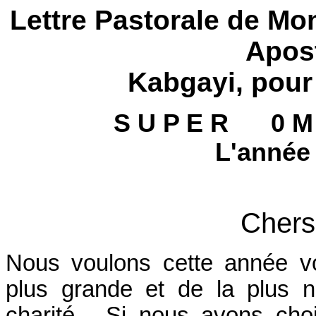
Lettre Pastorale de Mo
Apos
Kabgayi, pour
S U P E R 0 M 
L'année 
Chers
Nous voulons cette année vo
plus grande et de la plus n
charité. Si nous avons choi