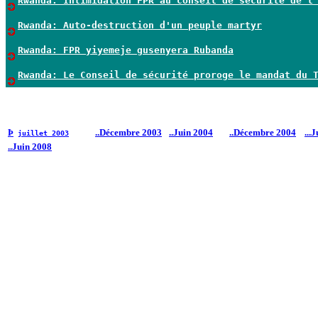
Rwanda: Intimidation FPR au conseil de sécurité de l
Rwanda: Auto-destruction d'un peuple martyr
Rwanda: FPR yiyemeje gusenyera Rubanda
Rwanda: Le Conseil de sécurité proroge le mandat du 
Þ
..Décembre 2003
..Juin 2004
..Décembre 2004
...
juillet 2003
..Juin 2008