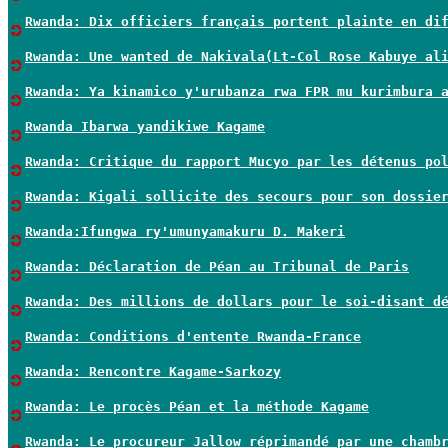
Rwanda: Dix officiers français portent plainte en di
Rwanda: Une wanted de Nakivala(Lt-Col Rose Kabuye al
Rwanda: Ya kinamico y'urubanza rwa FPR mu kurimbura 
Rwanda Ibarwa yandikiwe Kagame
Rwanda: Critique du rapport Mucyo par les détenus po
Rwanda: Kigali sollicite des secours pour son dossie
Rwanda:Ifungwa ry'umunyamakuru D. Makeri
Rwanda: Déclaration de Péan au Tribunal de Paris
Rwanda: Des millions de dollars pour le soi-disant d
Rwanda: Conditions d'entente Rwanda-France
Rwanda: Rencontre Kagame-Sarkozy
Rwanda: Le procès Péan et la méthode Kagame
Rwanda: Le procureur Jallow réprimandé par une chamb