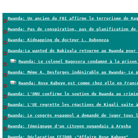
Rwanda: Un ancien du FBI affirme le terrorisme de Ka
Rwanda: Pas de conspiration, pas de planification de
Rwanda: Kidnapping du docteur L. Ruboneza
Rwanda:La wanted de Nakivala retourne au Rwanda pour
Rwanda: Le colonel Bagosora condamné à la prison
Rwanda: Même A. Desforges indésirable au Rwanda- Le 
Rwanda: Rose Kabuye est comme chez elle en Franc
Rwanda: L'ONU confirme le soutien du Rwanda au crimi
Rwanda: L'UE regrette les réactions de Kigali suite 
Rwanda: Le congrès espagnol a demandé de juger tous 
Rwanda: Témoignage d'un citoyen ougandais à Arusha
Rwanda: Déclaration FEIDAR -"Affaire Rose Kabuye"